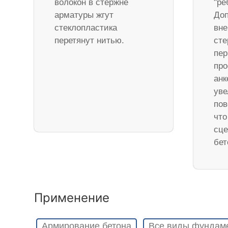
волокон в стержне
"ре
арматуры жгут
Доп
стеклопластика
вне
перетянут нитью.
ст
пер
про
анк
уве
пов
что
сце
бет
Применение
Армирование бетона
Все виды фундам