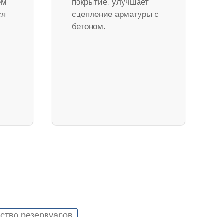
ем
покрытие, улучшает
ся
сцепление арматуры с
бетоном.
ство резервуаров