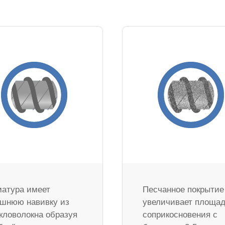
атура имеет
Песчанное покрытие
шнюю навивку из
увеличивает площа
кловолокна образуя
соприкосновения с