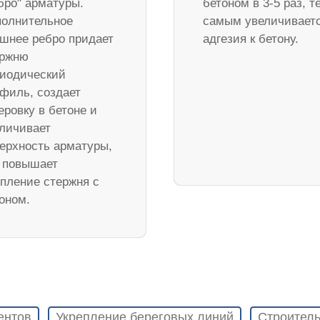
бро" арматуры.
бетоном в 3-5 раз, т
олнительное
самым увеличивает
шнее ребро придает
адгезия к бетону.
ержню
иодический
филь, создает
еровку в бетоне и
личивает
ерхность арматуры,
 повышает
пление стержня с
оном.
ентов
Укрепление береговых линий
Строитель