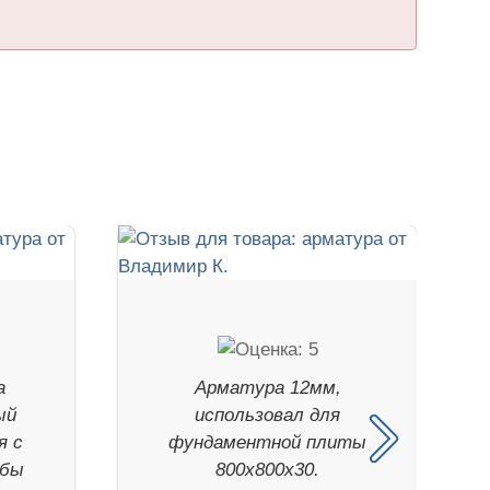
а
Арматура 12мм,
ый
использовал для
я с
фундаментной плиты
обы
800х800х30.