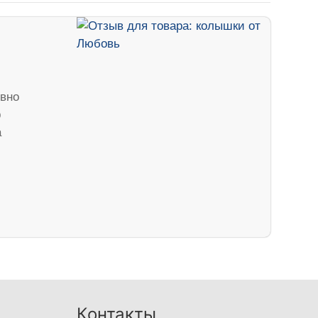
вно
р
а
Контакты