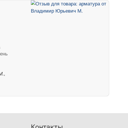
а
ень
М.,
Контакты