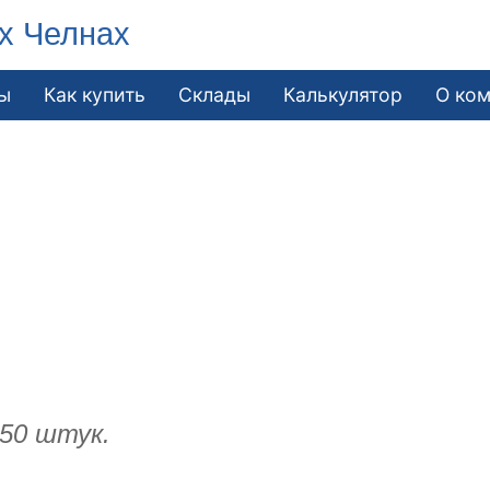
х Челнах
ы
Как купить
Склады
Калькулятор
О ко
 50 штук.