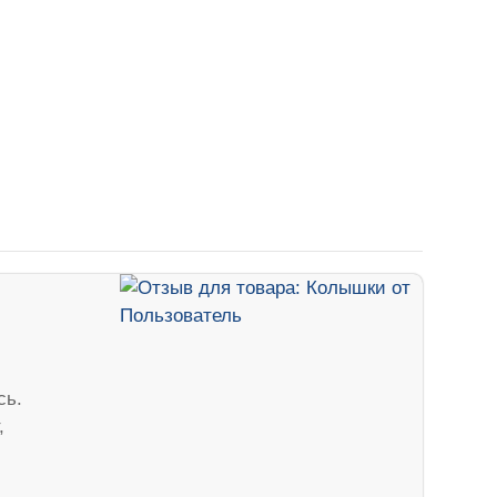
сь.
,