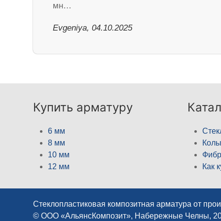
мн…
Evgeniya, 04.10.2025
Купить арматуру
Катал
6 мм
Стек
8 мм
Кол
10 мм
Фибр
12 мм
Как 
Стеклопластиковая композитная арматура от про
© ООО «АльянсКомпозит», Набережные Челны, 2