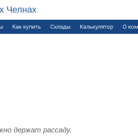
х Челнах
ы
Как купить
Склады
Калькулятор
О ко
жно держат рассаду.