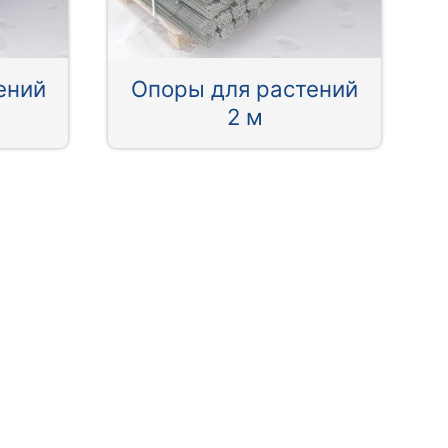
ений
Опоры для растений
2 м