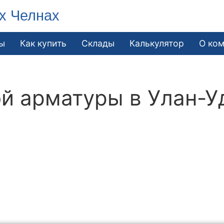
х Челнах
ы
Как купить
Склады
Калькулятор
О ко
й арматуры в Улан-У