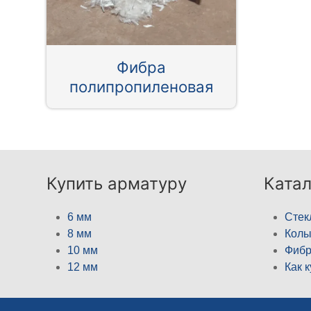
Фибра
полипропиленовая
Купить арматуру
Катал
6 мм
Стек
8 мм
Кол
10 мм
Фибр
12 мм
Как 