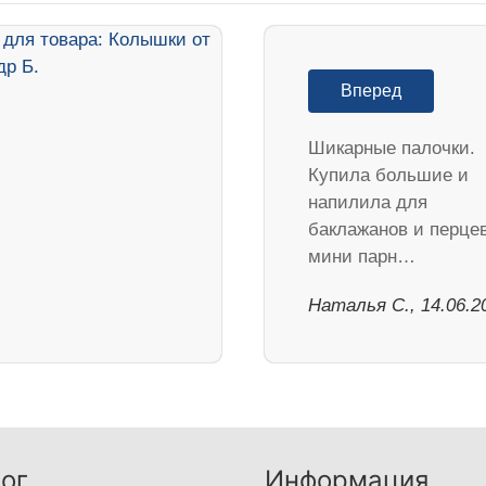
Вперед
Шикарные палочки.
Купила большие и
напилила для
баклажанов и перцев
мини парн…
Наталья С., 14.06.2
ог
Информация