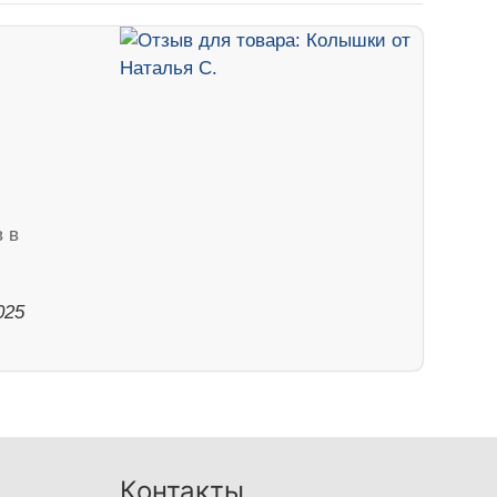
 в
025
Контакты