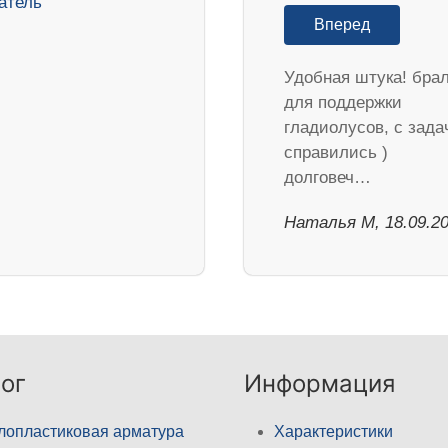
Вперед
Удобная штука! бра
для поддержки
гладиолусов, с зада
справились )
долговеч…
Наталья М, 18.09.2
ог
Информация
лопластиковая арматура
Характеристики