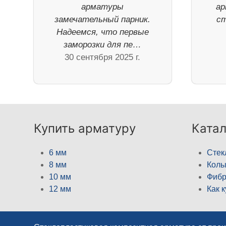
арматуры
ар
замечательный парник.
ст
Надеемся, что первые
заморозки для пе…
30 сентября 2025 г.
Купить арматуру
Катал
6 мм
Стек
8 мм
Кол
10 мм
Фибр
12 мм
Как 