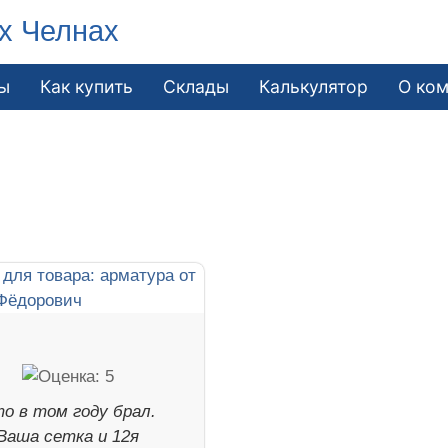
х Челнах
ы
Как купить
Склады
Калькулятор
О ко
о в том году брал.
Ваша сетка и 12я