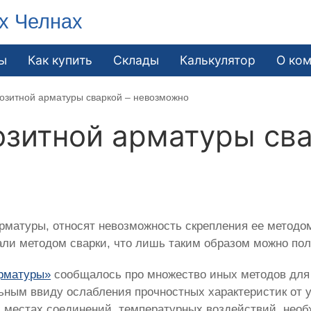
х Челнах
ы
Как купить
Склады
Калькулятор
О ко
озитной арматуры сваркой – невозможно
зитной арматуры сва
арматуры, относят невозможность скрепления ее методом
али методом сварки, что лишь таким образом можно пол
арматуры»
сообщалось про множество иных методов для 
ьным ввиду ослабления прочностных характеристик от у
 местах соединений, температурных воздействий, необ