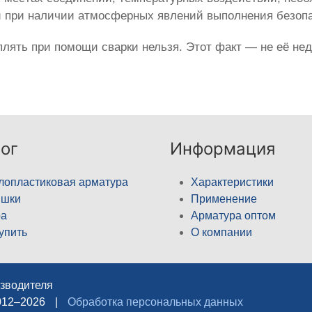
и при наличии атмосферных явлений выполнения безопа
лять при помощи сварки нельзя. Этот факт — не её нед
ог
Информация
лопластиковая арматура
Характеристики
ышки
Применение
а
Арматура оптом
купить
О компании
изводителя
012–2026
|
Обработка персональных данных