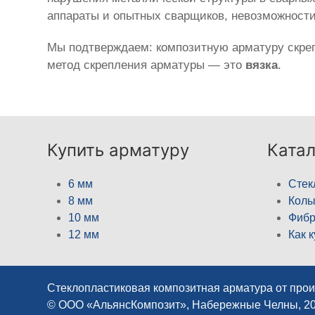
аппараты и опытных сварщиков, невозможност
Мы подтверждаем: композитную арматуру скреп
метод скрепления арматуры — это
вязка
.
Купить арматуру
Катал
6 мм
Стек
8 мм
Кол
10 мм
Фибр
12 мм
Как 
Стеклопластиковая композитная арматура от про
© ООО «АльянсКомпозит», Набережные Челны, 2