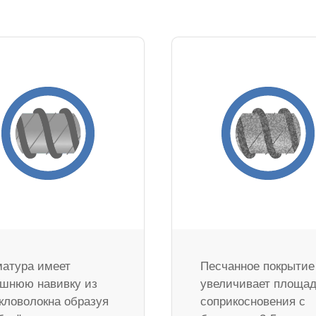
атура имеет
Песчанное покрытие
шнюю навивку из
увеличивает площа
кловолокна образуя
соприкосновения с