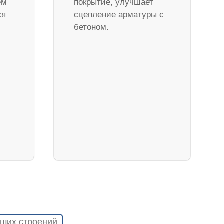
ем
покрытие, улучшает
ся
сцепление арматуры с
бетоном.
ших строений