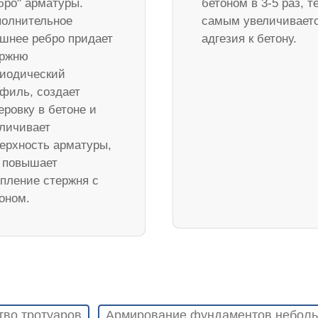
бро" арматуры.
бетоном в 3-5 раз, т
олнительное
самым увеличивает
шнее ребро придает
адгезия к бетону.
ержню
иодический
филь, создает
еровку в бетоне и
личивает
ерхность арматуры,
 повышает
пление стержня с
оном.
тво тротуаров
Армирование фундаментов неболь