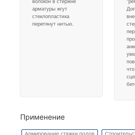
волокон в стержне
"ре
арматуры жгут
Доп
стеклопластика
вне
перетянут нитью.
ст
пер
про
анк
уве
пов
что
сце
бет
Применение
Армирование стяжки полов
Строительс