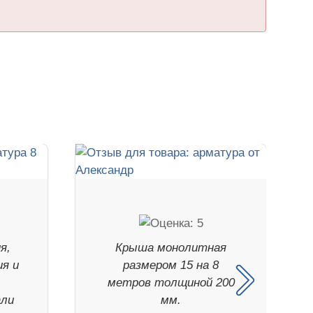
я,
Крыша монолитная
ия и
размером 15 на 8
е
метров толщиной 200
али
мм.