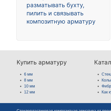
разматывать бухту,
пилить и связывать
композитную арматуру
Купить арматуру
Катал
6 мм
Стек
8 мм
Кол
10 мм
Фибр
12 мм
Как 
Стеклопластиковая композитная арматура от про