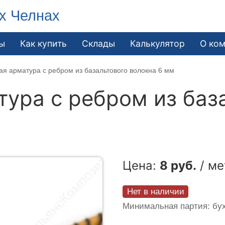
х Челнах
ы
Как купить
Склады
Калькулятор
О ко
я арматура c ребром из базальтового волокна 6 мм
ура c ребром из баз
Цена:
8 руб.
/ ме
Нет в наличии
Минимальная партия: бух