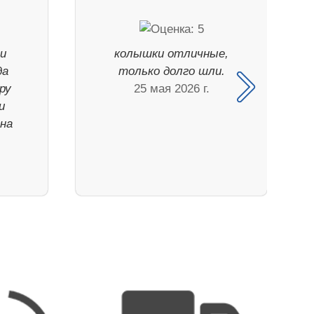
и
колышки отличные,
да
только долго шли.
ру
25 мая 2026 г.
и
 на